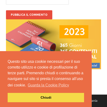
Questo sito usa cookie necessari per il suo
corretto utilizzo e cookie di profilazione di
terze parti. Premendo chiudi o continuando a
navigare sul sito si presta il consenso all'uso
dei cookie.
Guarda la Cookie Policy
Chiudi
© Copyright 2022 Spidwit SRL - Via Alberto Mario, 12 Catania
P.IVA: 05155790875
| Privacy Policy
| Termini e condizioni