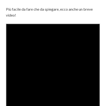
Più facile da fare che da spiegare, ecco anche un breve
video!