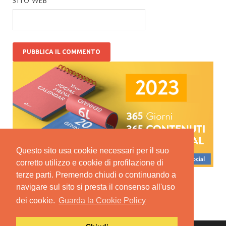
SITO WEB
Questo sito usa cookie necessari per il suo
corretto utilizzo e cookie di profilazione di
terze parti. Premendo chiudi o continuando a
navigare sul sito si presta il consenso all'uso
dei cookie.
Guarda la Cookie Policy