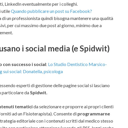
i, LinkedIn eventualmente per i colleghi.
 utile
Quando pubblicare un post su Facebook?
ina di un professionista quindi bisogna mantenere una qualità
sivi, per cui massimo due post al giorno, minimo due a
gement.
usano i social media (e Spidwit)
o con successo i social
:
Lo Studio Dentistico Marsico-
 sui social: Donatella, psicologa
 essendo esperti di gestione delle pagine social si lasciano
in particolare da
Spidwit.
ontenuti tematici
da selezionare e proporre ai propri clienti
forniti ad un Fisioterapista). Consente di
programmarne
trategia editoriale con i contenuti scritti dal medico stesso
ite con particolare attenzione (usando gli RSS, leggi anche