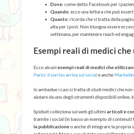
Dove
: come detto Facebook per i pazient
Quando
: ecco una lettura che può esserti
Quanto
: ricorda che si tratta della pag
alta per i post. Non bisogna essere ecces
settimana, per mantenere reach ed enga
Esempi reali di medici che 
Ecco alcuni
esempi reali di medici che utilizzan
Parisi: il sorriso arriva sui social
e anche
Marketing
In ambedue i casi si tratta di studi medici che non
aiutare da uno degli strumenti disponibili online, 
Spidwit colleziona sul web gli ultimi
articoli e c
tramite i social (in basso un esempio di contenuti 
la pubblicazione
o anche di integrare la propria s
sul proprio blog
o con
riviste specializzate
segu