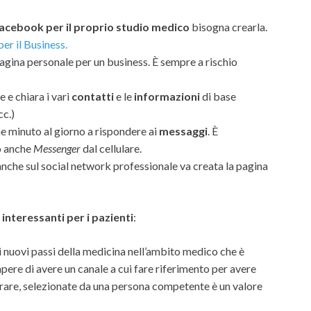
acebook per il proprio studio medico
bisogna crearla.
r il Business.
pagina personale per un business. È sempre a rischio
 e chiara i vari
contatti
e le
informazioni
di base
cc.)
e minuto al giorno a rispondere ai
messaggi
. È
o anche
Messenger
dal cellulare.
 anche sul social network professionale va creata la pagina
e interessanti per i pazienti
:
 i nuovi passi della medicina nell’ambito medico che è
apere di avere un canale a cui fare riferimento per avere
perare, selezionate da una persona competente è un valore