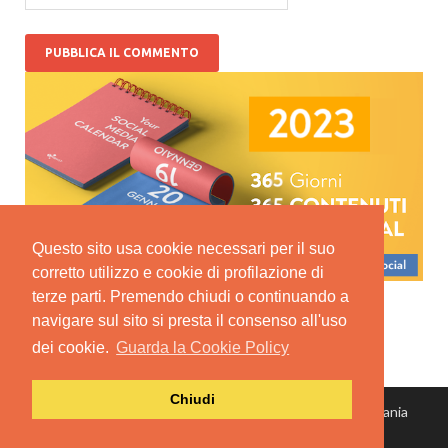
Questo sito usa cookie necessari per il suo
corretto utilizzo e cookie di profilazione di
terze parti. Premendo chiudi o continuando a
navigare sul sito si presta il consenso all'uso
dei cookie.
Guarda la Cookie Policy
Chiudi
© Copyright 2022 Spidwit SRL - Via Alberto Mario, 12 Catania
P.IVA: 05155790875
| Privacy Policy
| Termini e condizioni