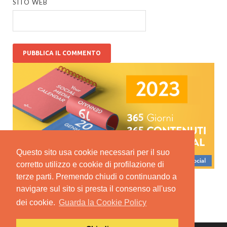
SITO WEB
Questo sito usa cookie necessari per il suo
corretto utilizzo e cookie di profilazione di
terze parti. Premendo chiudi o continuando a
navigare sul sito si presta il consenso all'uso
dei cookie.
Guarda la Cookie Policy