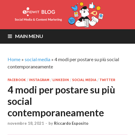
MAIN MENU
Home
»
social media
»
4 modi per postare su più social
contemporaneamente
FACEBOOK
/
INSTAGRAM
/
LINKEDIN
/
SOCIAL MEDIA
/
TWITTER
4 modi per postare su più
social
contemporaneamente
novembre 18, 2021
-
by
Riccardo Esposito