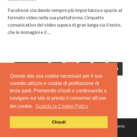
Facebook sta dando sempre più importanza e spazio al
formato video nella sua piattaforma. L’impatto
comunicativo dei video supera di gran lunga sia il testo,
che le immagini e il …
Precedenti
1
2
3
…
10
Questo sito usa cookie necessari per il suo
Successivi
corretto utilizzo e cookie di profilazione di
terze parti. Premendo chiudi o continuando a
navigare sul sito si presta il consenso all'uso
dei cookie.
Guarda la Cookie Policy
Chiudi
© Copyright 2022 Spidwit SRL - Via Alberto Mario, 12 Catania
P.IVA: 05155790875
| Privacy Policy
| Termini e condizioni